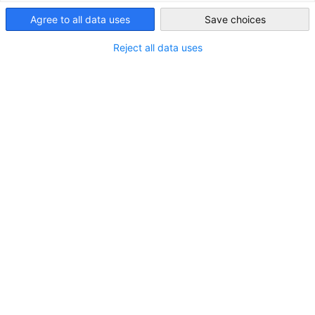
Suche nach den richtigen Daten, die Ihnen Ihre Entscheidung
Agree to all data uses
Save choices
Thailand
erleichtern.
Reject all data uses
Wir liefern Ihnen Daten auf Ihre Bedürfnisse zugeschnitten.
Durch unser großes Netzwerk haben wir einzigartige
Verbindungen zu wertvollen Informationsgebern. Experten,
Verbände und staatliche Informationsquellen stehen uns zur
Seite.
Marktstudien
Sie möchten eine Einschätzung Ihrer Absatzchancen in
Thailand?
Wir zeigen Ihnen ihr Potenzial. Die Marktstudie dient der
Zusammenfassung von Marktinformationen Ihres
Ziellandes. Durch eine vertiefte Marktanalyse erhalten Sie
einen umfassenden Überblick zu den aktuellen
Rahmenbedingungen in Thailand, zum Marktpotenzial Ihres
Produkts bzw. Ihrer Dienstleistung, einer Branche und Ihren