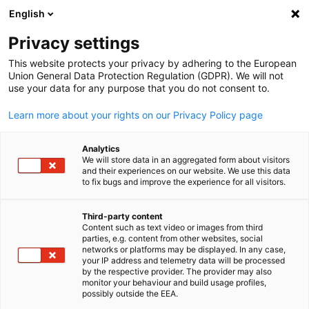
English
Suche öffnen
Navi
Ein
Privacy settings
This website protects your privacy by adhering to the European
Union General Data Protection Regulation (GDPR). We will not
use your data for any purpose that you do not consent to.
Learn more about your rights on our Privacy Policy page
Analytics
We will store data in an aggregated form about visitors
and their experiences on our website. We use this data
to fix bugs and improve the experience for all visitors.
rcphotostock
Marktinformationen
Third-party content
Content such as text video or images from third
parties, e.g. content from other websites, social
German
networks or platforms may be displayed. In any case,
Ihnen fehlt der Überblick auf dem thailändischen Markt? Wir
your IP address and telemetry data will be processed
informieren Sie.
by the respective provider. The provider may also
monitor your behaviour and build usage profiles,
Sie möchten sich in Thailand betätigen, können Ihren Markt
possibly outside the EEA.
jedoch noch nicht einschätzen? Wir unterstützen Sie bei der