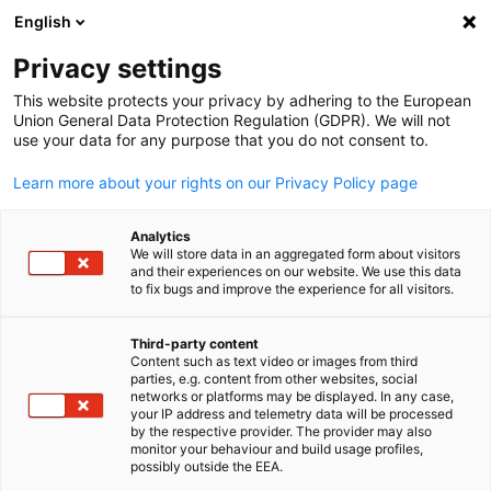
English
Suche öffnen
Navi
Ein
Privacy settings
This website protects your privacy by adhering to the European
Union General Data Protection Regulation (GDPR). We will not
use your data for any purpose that you do not consent to.
Learn more about your rights on our Privacy Policy page
Analytics
We will store data in an aggregated form about visitors
and their experiences on our website. We use this data
to fix bugs and improve the experience for all visitors.
@AHKThailand/Anirut
Eventformate
Third-party content
Content such as text video or images from third
parties, e.g. content from other websites, social
German
networks or platforms may be displayed. In any case,
Suchen Sie nach Möglichkeiten, Ihr Netzwerk zu erweitern und
your IP address and telemetry data will be processed
immer auf dem neuesten Stand der Nachrichten und
by the respective provider. The provider may also
monitor your behaviour and build usage profiles,
Entwicklungen innerhalb der ASEAN Region zu bleiben?
possibly outside the EEA.
Mit fast 600 Mitgliedern ist die AHK Thailand eine der