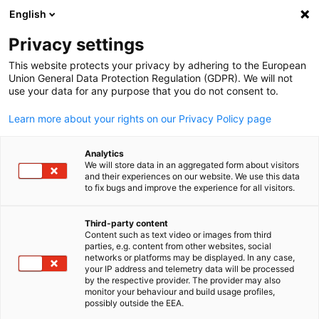
English
Suche öffnen
Navi
Ein
Privacy settings
This website protects your privacy by adhering to the European
Union General Data Protection Regulation (GDPR). We will not
use your data for any purpose that you do not consent to.
Learn more about your rights on our Privacy Policy page
Analytics
We will store data in an aggregated form about visitors
and their experiences on our website. We use this data
to fix bugs and improve the experience for all visitors.
© iStock.com/AndreyPopov
Inkasso / Schlichtung
Third-party content
Content such as text video or images from third
parties, e.g. content from other websites, social
German
networks or platforms may be displayed. In any case,
Sie brauchen einen Partner, der in Thailand Ihre Interessen
your IP address and telemetry data will be processed
vertritt?
by the respective provider. The provider may also
monitor your behaviour and build usage profiles,
Wir beraten Sie in allen Fragen rund um das
possibly outside the EEA.
Forderungsmanagement und bieten eine zügige und