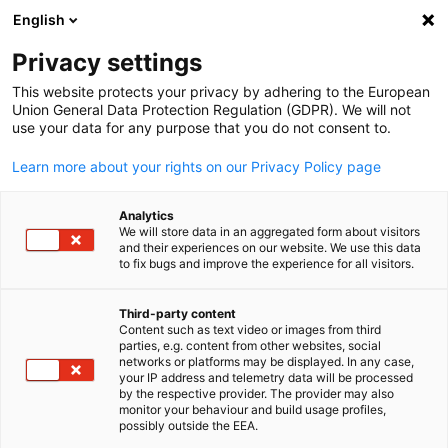
English
Suche öffnen
Navi
Ein
Privacy settings
This website protects your privacy by adhering to the European
Union General Data Protection Regulation (GDPR). We will not
use your data for any purpose that you do not consent to.
Learn more about your rights on our Privacy Policy page
Analytics
We will store data in an aggregated form about visitors
and their experiences on our website. We use this data
to fix bugs and improve the experience for all visitors.
@Sasin TIPCHAI
Die Deutsch-Thailändische
Third-party content
Content such as text video or images from third
Handelskammer
parties, e.g. content from other websites, social
German
networks or platforms may be displayed. In any case,
your IP address and telemetry data will be processed
by the respective provider. The provider may also
AHK Thailand - Ihr Partner in Thailand
monitor your behaviour and build usage profiles,
possibly outside the EEA.
Die Deutsch-Thailändische Handelskammer mit Sitz in